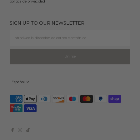
política de privacidad
SIGN UP TO OUR NEWSLETTER
Introduce
la
dirección
de
correo
Unirse
electrónico
Idioma
Español