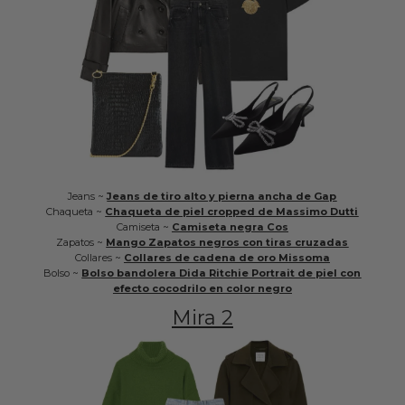
Jeans ~
Jeans de tiro alto y pierna ancha de Gap
Chaqueta ~
Chaqueta de piel cropped de Massimo Dutti
Camiseta ~
Camiseta negra Cos
Zapatos ~
Mango Zapatos negros con tiras cruzadas
Collares ~
Collares de cadena de oro Missoma
Bolso ~
Bolso bandolera Dida Ritchie Portrait de piel con
efecto cocodrilo en color negro
Mira 2