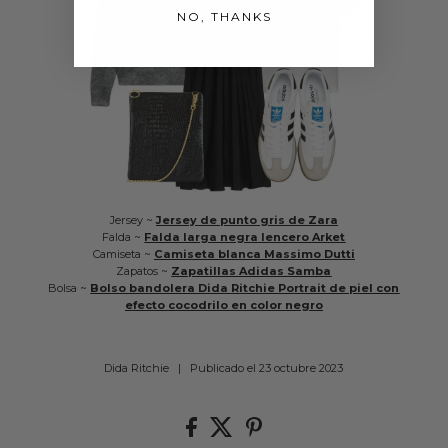
NO, THANKS
Jersey ~
Jersey de punto gris de Zara
Falda ~
Falda larga negra lencero Arket
Camiseta ~
Camiseta blanca Massimo Dutti
Zapatos ~
Zapatillas Adidas Samba
Bolsa ~
Bolso bandolera Dida Ritchie Portrait de piel con
efecto cocodrilo en color negro
Dida Ritchie
|
Publicado el 23 octubre 2023