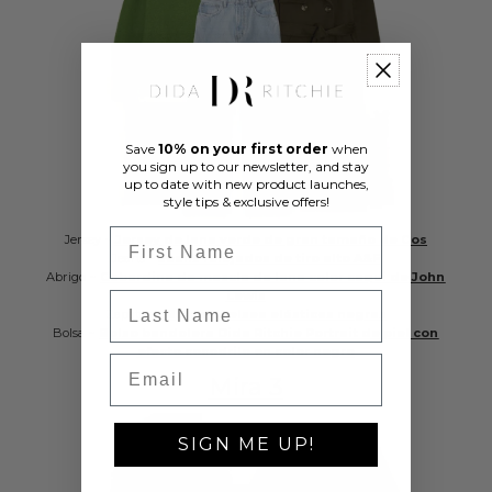
Save
10% on your first order
when
you sign up to our newsletter, and stay
up to date with new product launches,
style tips & exclusive offers!
First Name
Jersey ~
Jersey de lana verde de gran tamaño de Cos
Jeans ~
Jeans relajados de tiro alto A&F
Abrigo ~
Gabardina de mezcla de lana color caqui de John
Lewis
Last Name
Zapatos ~
Botas Chelsea elásticas negras
Bolsa ~
Bolso bandolera Dida Ritchie Portrait de piel con
efecto cocodrilo en color negro
Email
Mira 3
SIGN ME UP!