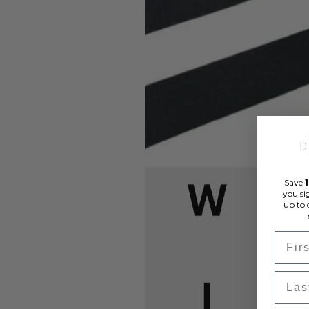
Save
you si
up to 
First
Last