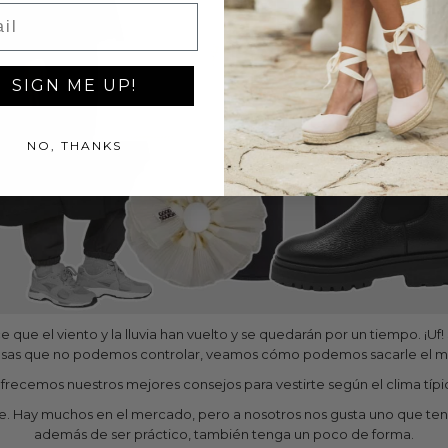
l
SIGN ME UP!
NO, THANKS
 que el viento y la lluvia han vuelto y se quedarán por un tiempo. ¡Uf
 cosas que no podemos controlar, veamos cómo podemos sacarle el má
ofrecemos nuestros mejores consejos para vestirte según el clima típic
 Hay muchos en el mercado, pero a nosotros nos gusta uno que ten
además de ser práctico, también tenga un poco de forma.