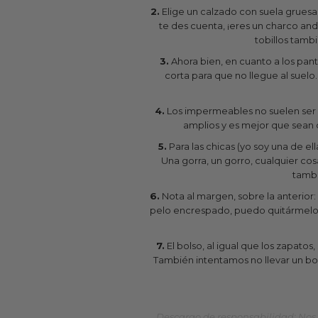
2.
Elige un calzado con suela gruesa
te des cuenta, ¡eres un charco and
tobillos tambi
3.
Ahora bien, en cuanto a los panta
corta para que no llegue al suelo
4.
Los impermeables no suelen ser e
amplios y es mejor que sean
5.
Para las chicas (yo soy una de e
Una gorra, un gorro, cualquier cos
tambi
6.
Nota al margen, sobre la anterior:
pelo encrespado, puedo quitármelo d
7.
El bolso, al igual que los zapatos
También intentamos no llevar un bo
Descargo de responsabilidad: Nos 