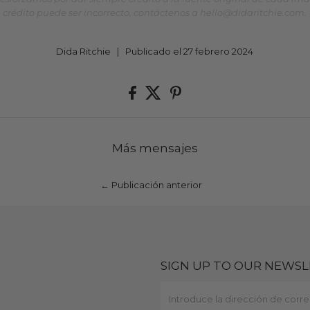
crédito puede ser incorrecto, contáctenos a hello@didaritchie.com.
Dida Ritchie
|
Publicado el 27 febrero 2024
Más mensajes
← Publicación anterior
SIGN UP TO OUR NEWS
Introduce
la