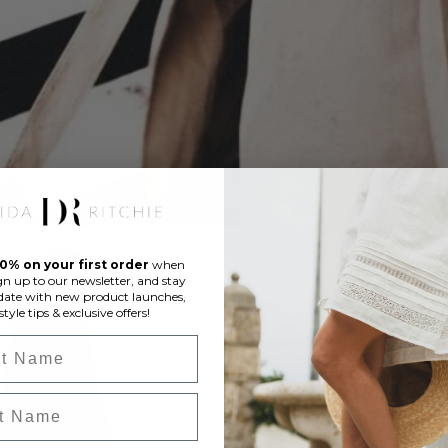
10% on your first order
when
gn up to our newsletter, and stay
date with new product launches,
style tips & exclusive offers!
 Name
 Name