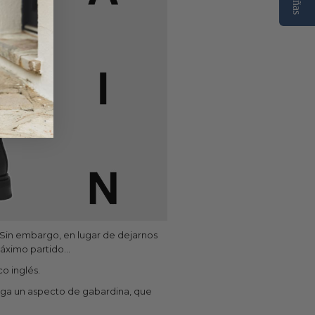
! Sin embargo, en lugar de dejarnos
ximo partido...
o inglés.
ga un aspecto de gabardina, que