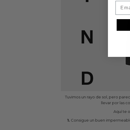
Emai
Tuvimos un rayo de sol, pero parece
llevar por las
Aquí te 
1.
Consigue un buen impermeable.