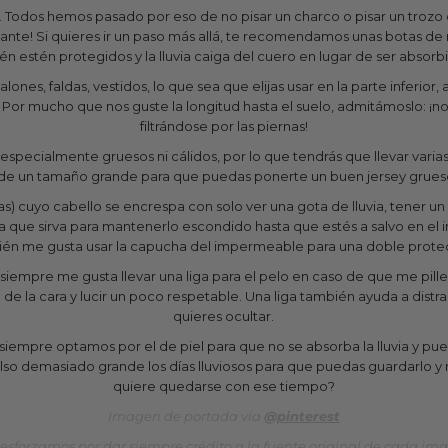
. Todos hemos pasado por eso de no pisar un charco o pisar un trozo
ante! Si quieres ir un paso más allá, te recomendamos unas botas de 
én estén protegidos y la lluvia caiga del cuero en lugar de ser absorbi
lones, faldas, vestidos, lo que sea que elijas usar en la parte inferi
. Por mucho que nos guste la longitud hasta el suelo, admitámoslo: ¡n
filtrándose por las piernas!
specialmente gruesos ni cálidos, por lo que tendrás que llevar varia
 de un tamaño grande para que puedas ponerte un buen jersey grue
llas) cuyo cabello se encrespa con solo ver una gota de lluvia, tener
a que sirva para mantenerlo escondido hasta que estés a salvo en el in
én me gusta usar la capucha del impermeable para una doble prote
 siempre me gusta llevar una liga para el pelo en caso de que me pille
e la cara y lucir un poco respetable. Una liga también ayuda a distr
quieres ocultar.
, siempre optamos por el de piel para que no se absorba la lluvia y pued
lso demasiado grande los días lluviosos para que puedas guardarlo 
quiere quedarse con ese tiempo?
Imagen de portada vía
@pinterest
esforzamos por dar siempre crédito a la fuente original de cada ima