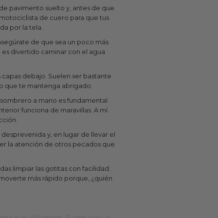
 de pavimento suelto y, antes de que
motociclista de cuero para que tus
da por la tela.
or, asegúrate de que sea un poco más
o es divertido caminar con el agua
s capas debajo. Suelen ser bastante
so que te mantenga abrigado.
 un sombrero a mano es fundamental.
terior funciona de maravillas. A mí
cción.
 desprevenida y, en lugar de llevar el
aer la atención de otros pecados que
as limpiar las gotitas con facilidad.
y moverte más rápido porque, ¿quién
gen que utilizamos. Si cree que un